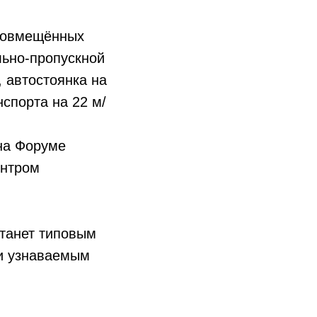
 совмещённых
льно-пропускной
 автостоянка на
нспорта на 22 м/
на Форуме
ентром
станет типовым
 и узнаваемым