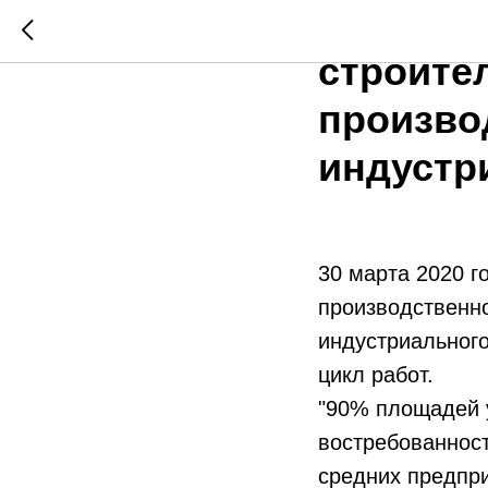
Корпора
строите
произво
индустр
30 марта 2020 г
производственно
индустриального
цикл работ.
"90% площадей у
востребованност
средних предпри