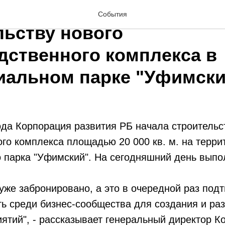
ция развития РБ приступ
События
льству нового
дственного комплекса в
иальном парке "Уфимски
ода Корпорация развития РБ начала строительс
го комплекса площадью 20 000 кв. м. на терри
 парка "Уфимский". На сегодняшний день выпо
же забронировано, а это в очередной раз под
ь среди бизнес-сообщества для создания и ра
ятий", - рассказывает генеральный директор К