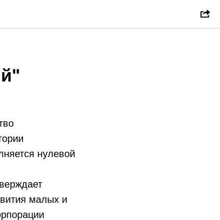
ила к
й"
тво
тории
лняется нулевой
тверждает
звития малых и
орпорации