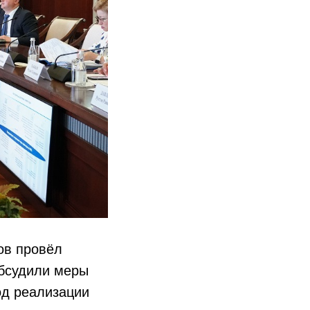
ов провёл
обсудили меры
од реализации