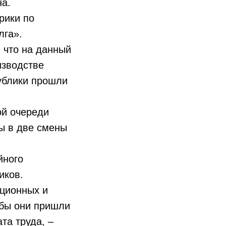
на.
рики по
лга».
 что на данный
изводстве
публики прошли
ой очереди
ы в две смены
йного
иков.
ационных и
обы они пришли
та труда, –