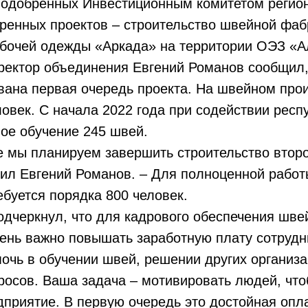
е одобренных Инвестиционным комитетом регио
ренных проектов – строительство швейной фаб
абочей одежды «Аркада» на территории ОЭЗ «А
ректор объединения Евгений Романов сообщил,
вана первая очередь проекта. На швейном про
ловек. С начала 2022 года при содействии рес
ое обучение 245 швей.
е мы планируем завершить строительство втор
нил Евгений Романов. – Для полноценной работ
буется порядка 800 человек.
одчеркнул, что для кадрового обеспечения шве
ень важно повышать заработную плату сотрудн
очь в обучении швей, решении других организ
росов. Ваша задача – мотивировать людей, чт
дприятие. В первую очередь это достойная опла