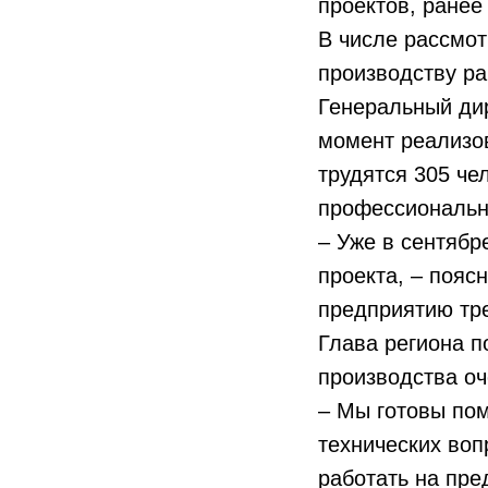
проектов, ране
В числе рассмот
производству р
Генеральный ди
момент реализо
трудятся 305 че
профессиональн
– Уже в сентябр
проекта, – пояс
предприятию тре
Глава региона п
производства оч
– Мы готовы пом
технических воп
работать на пре