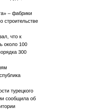
га» – фабрики
о строительстве
ал, что к
ь около 100
порядка 300
иям
еспублика
сти турецкого
ии сообщила об
итории