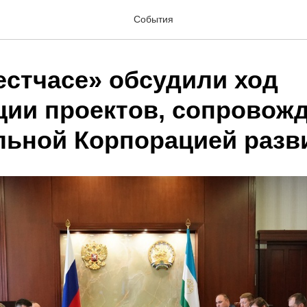
События
естчасе» обсудили ход
ции проектов, сопровож
льной Корпорацией разв